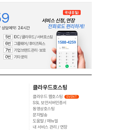
59
/ 상담예약:
24시간
5번
IDC / 클라우드 / 서버호스팅
6번
그룹웨어 / 후이즈웍스
7번
기업 브랜드 관리 · 보호
0번
기타 문의
클라우드호스팅
클라우드 웹호스팅
EVENT
SSL 보안서버인증서
동영상호스팅
문자발송
도움말 / 매뉴얼
내 서비스 관리 / 연장