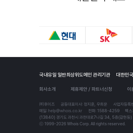
국내유일 일반최상위도메인 관리기관
대한민국
회사소개
제휴제안 / 파트너신청
이
㈜후이즈
공동대표이사: 정지훈, 우희문
사업자등록번호
메일:
help@whois.co.kr
전화: 1588-4259 팩스: 
(13840) 경기도 과천시 과천대로7나길 34, 5층(갈현동
ⓒ 1999-2026 Whois Corp. All rights reserved.