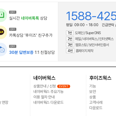
1588-42
OFF
실시간
네이버톡톡
상담
평일:
09:00 ~ 18:00
긴급연락 
OFF
1번
도메인 / Super DNS
카톡상담 '후이즈' 친구추가
2번
메일 / 네이버웍스 / 인터넷팩스
3번
웹호스팅 / 보안서버인증서
OFF
4번
홈페이지 제작
30분 답변보증
1:1 친절상담
네이버웍스
후이즈웍스
상품안내 / 신청
기능
EVENT
네이버웍스 주요기능
보안
이용 절차 안내
상품
/ 연장
네이버웍스 다운로드
고객사례
다운로드