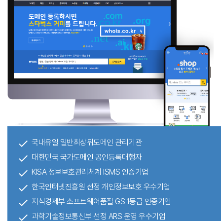
done
국내유일 일반최상위도메인 관리기관
done
대한민국 국가도메인 공인등록대행자
done
KISA 정보보호관리체계 ISMS 인증기업
done
한국인터넷진흥원 선정 개인정보보호 우수기업
done
지식경제부 소프트웨어품질 GS 1등급 인증기업
done
과학기술정보통신부 선정 ARS 운영 우수기업