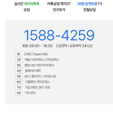
실시간
네이버톡톡
카톡상담 '후이즈'
30분 답변보증
1:1
상담
친구추가
친절상담
1588-4259
평일:
09:00 ~ 18:00
긴급연락 / 상담예약:
24시간
도메인 / Super DNS
1번
메일 / 네이버웍스 / 인터넷팩스
2번
웹호스팅 / 보안서버인증서
3번
홈페이지 제작
4번
IDC / 클라우드 / 서버호스팅
5번
그룹웨어 / 후이즈웍스
6번
기업 브랜드 관리 · 보호
7번
기타 문의
0번