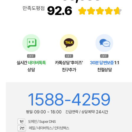
92.6
만족도평점
OFF
OFF
OFF
실시간
네이버톡톡
카톡상담 '후이즈'
30분 답변보증
1:1
상담
친구추가
친절상담
1588-4259
평일:
09:00 ~ 18:00
긴급연락 / 상담예약:
24시간
도메인 / Super DNS
1번
메일 / 네이버웍스 / 인터넷팩스
2번