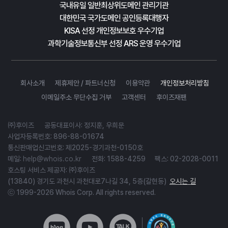
국내유일 일반최상위도메인 관리기관
대한민국 국가도메인 공인등록대행자
KISA 선정 개인정보보호 우수기업
과학기술정보통신부 선정 ARS 운영 우수기업
회사소개
제휴제안 / 파트너신청
이용약관
개인정보처리방침
이메일주소 무단수집 거부
고객센터
후이즈재팬
㈜후이즈
공동대표이사: 정지훈, 우희문
사업자등록번호: 896-88-01674
통신판매업신고번호: 제2025-경기과천-0150호
메일:
help@whois.co.kr
전화: 1588-4259 팩스: 02-2028-0011
호스팅 서비스 제공자: ㈜후이즈
(13840) 경기도 과천시 과천대로7나길 34, 5층(갈현동)
오시는 길
ⓒ 1999-2026 Whois Corp. All rights reserved.